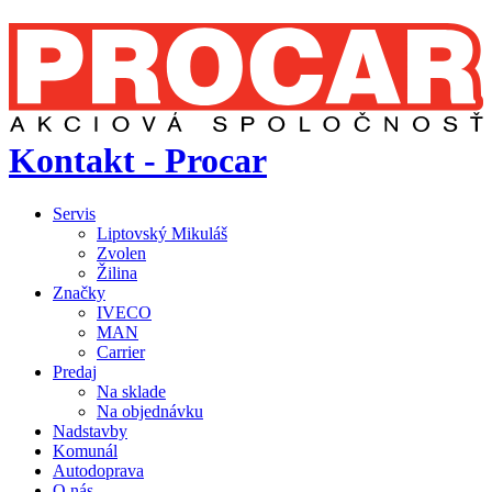
Kontakt - Procar
Servis
Liptovský Mikuláš
Zvolen
Žilina
Značky
IVECO
MAN
Carrier
Predaj
Na sklade
Na objednávku
Nadstavby
Komunál
Autodoprava
O nás