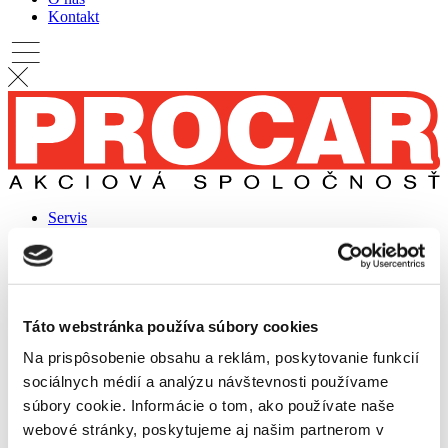
Kontakt
Servis
Liptovský Mikuláš
Zvolen
Žilina
Značky
IVECO
MAN
Táto webstránka používa súbory cookies
Carrier
Na prispôsobenie obsahu a reklám, poskytovanie funkcií
Predaj
Na sklade
sociálnych médií a analýzu návštevnosti používame
Na objednávku
súbory cookie. Informácie o tom, ako používate naše
Nadstavby
webové stránky, poskytujeme aj našim partnerom v
Komunál