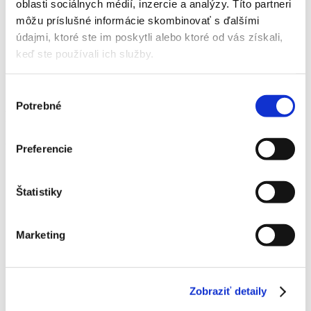
Autodoprava
oblasti sociálnych médií, inzercie a analýzy. Títo partneri
O nás
môžu príslušné informácie skombinovať s ďalšími
Kontakt
údajmi, ktoré ste im poskytli alebo ktoré od vás získali,
keď ste používali ich služby.
Domov
Kontakt
Výber
Potrebné
súhlasu
Kontakt
Všeobecný kontakt
Preferencie
Servis Liptovský Mikuláš
Štatistiky
Servis Zvolen
Servis Žilina
Marketing
Nadstavby Liptovský Mikuláš
Nadstavby Žilina
Zobraziť detaily
Predajcovia