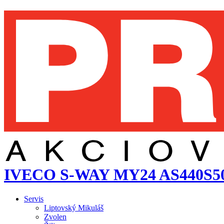
IVECO S-WAY MY24 AS440S50T/
Servis
Liptovský Mikuláš
Zvolen