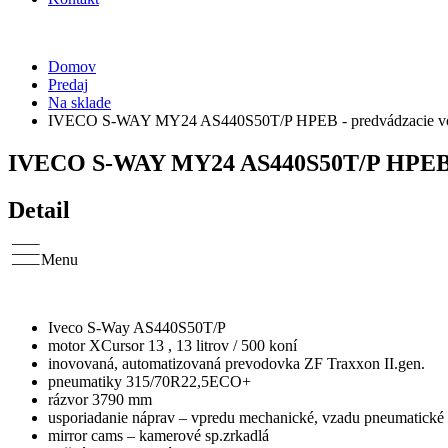
Domov
Predaj
Na sklade
IVECO S-WAY MY24 AS440S50T/P HPEB - predvádzacie vo
IVECO S-WAY MY24 AS440S50T/P HPEB - 
Detail
Menu
Iveco S-Way AS440S50T/P
motor XCursor 13 , 13 litrov / 500 koní
inovovaná, automatizovaná prevodovka ZF Traxxon II.gen.
pneumatiky 315/70R22,5ECO+
rázvor 3790 mm
usporiadanie náprav – vpredu mechanické, vzadu pneumatické 
mirror cams – kamerové sp.zrkadlá