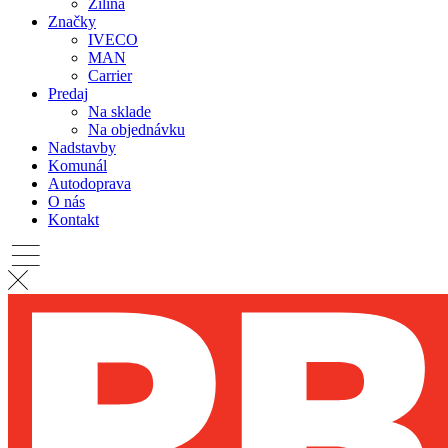
Žilina
Značky
IVECO
MAN
Carrier
Predaj
Na sklade
Na objednávku
Nadstavby
Komunál
Autodoprava
O nás
Kontakt