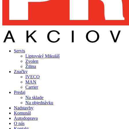
Servis
Liptovský Mikuláš
Zvolen
Žilina
Značky
IVECO
MAN
Carrier
Predaj
Na sklade
Na objednávku
Nadstavby
Komunál
Autodoprava
O nás
Kontakt