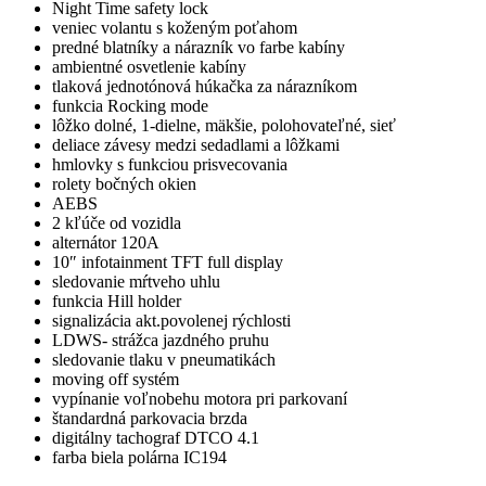
Night Time safety lock
veniec volantu s koženým poťahom
predné blatníky a nárazník vo farbe kabíny
ambientné osvetlenie kabíny
tlaková jednotónová húkačka za nárazníkom
funkcia Rocking mode
lôžko dolné, 1-dielne, mäkšie, polohovateľné, sieť
deliace závesy medzi sedadlami a lôžkami
hmlovky s funkciou prisvecovania
rolety bočných okien
AEBS
2 kľúče od vozidla
alternátor 120A
10″ infotainment TFT full display
sledovanie mŕtveho uhlu
funkcia Hill holder
signalizácia akt.povolenej rýchlosti
LDWS- strážca jazdného pruhu
sledovanie tlaku v pneumatikách
moving off systém
vypínanie voľnobehu motora pri parkovaní
štandardná parkovacia brzda
digitálny tachograf DTCO 4.1
farba biela polárna IC194