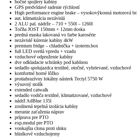
bočné spojlery kabíny
GPS predvídavé radenie rýchlostí
High performance engine brake – vysokovýkonná motorová br
aut. klimatizácia nezávislá
2 ALU pal. nádrže – 710 + 550l – 1260l
Točňa JOST 150mm + 12mm doska
predná maska lakovaná vo farbe karosérie
nezávislé kúrenie kabíny 4kW
premium fridge – chladnička + izoterm.box
full LED svetlá vpredu + vzadu
vzduchové odpruženie kabíny
dve odkladacie schránky pod kabínou
sedadlo spolujazdca textilné, otočné, vyhrievané, vzduchové
komfortné horné lôžko
protiabrazívny lokálny nástrek Tectyl 5750 W
výsuvný stolík
extended catwalk
sedadlo vodiča textilné, klimatizované, vzduchové
nádrž AdBlue 135l
zosilnená tepelná izolácia kabíny
meranie zaťaženia náprav
príprava pre PTO
exp.modul pre PTO
vonkajšia clona proti slnku
hliníkové vzduchojemy